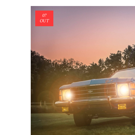
07
OUT
Ge