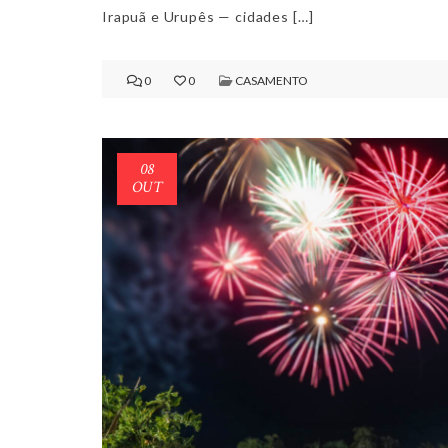
Irapuã e Urupês — cidades […]
0
0
CASAMENTO
08
OUT