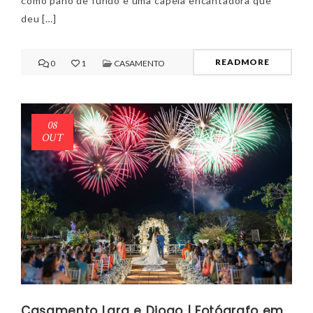
como pano de fundo e uma capela encantadora que
deu […]
READMORE
0
1
CASAMENTO
08
OUT
Casamento Lara e Diogo | Fotógrafo em