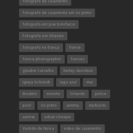
fotografo de casamento
fotografo de casamento em rio preto
fotografo em jose bonifacio
Fotografo em Orlando
fotografo na frança
france
france photographer
frances
glauber carvalho
harley-davidson
Igreja Schimidt
lago azul
mar
Modelo
moinho
Orlando
police
pool
rio preto
sammy
starbucks
sunrise
urban clinique
Vestido de Noiva
video de casamento