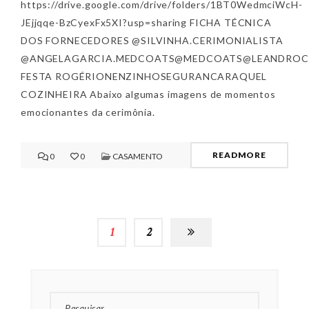
https://drive.google.com/drive/folders/1BT0WedmciWcH-
JEjjqqe-BzCyexFx5XI?usp=sharing FICHA TÉCNICA
DOS FORNECEDORES @SILVINHA.CERIMONIALISTA
@ANGELAGARCIA.MEDCOATS@MEDCOATS@LEANDROCAS
FESTA ROGÉRIONENZINHOSEGURANCARAQUEL
COZINHEIRA Abaixo algumas imagens de momentos
emocionantes da cerimônia.
READMORE
0
0
CASAMENTO
1
2
PESQUISAR