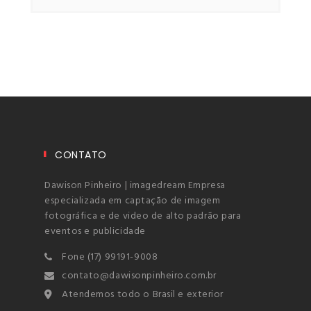
CONTATO
Dawison Pinheiro | imagedream Empresa
especializada em captação de imagem
fotográfica e de video de alto padrão para
eventos e publicidade
Fone (17) 99191-9008
contato@dawisonpinheiro.com.br
Atendemos todo o Brasil e exterior