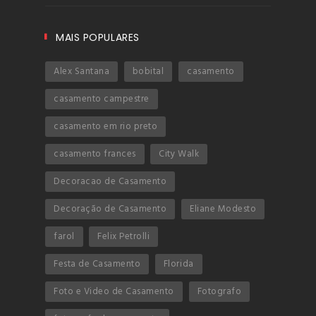
MAIS POPULARES
Alex Santana
bobital
casamento
casamento campestre
casamento em rio preto
casamento frances
City Walk
Decoracao de Casamento
Decoração de Casamento
Eliane Modesto
farol
Felix Petrolli
Festa de Casamento
Florida
Foto e Video de Casamento
Fotografo