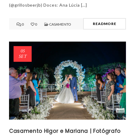
(@grillosbeerjb) Doces: Ana Lúcia […]
READMORE
0
0
CASAMENTO
NEWSLETTER
mel
y updates
fro
m
Get ti
your favorite
05
products
SET
Casamento Higor e Mariana | Fotógrafo