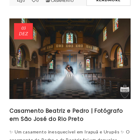
0
0
CASAMENTO
03
DEZ
Casamento Beatriz e Pedro | Fotógrafo
em São José do Rio Preto
✨ Um casamento inesquecível em Irapuã e Urupês ✨ O
casamento do Pedro e da Beatriz foi um daqueles